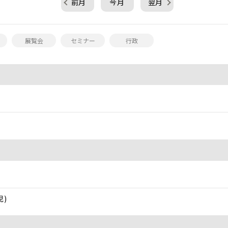
前月
今月
翌月
展覧会
セミナー
行政
児)