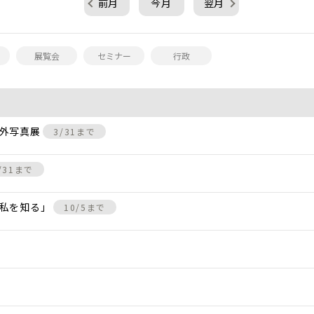
前月
今月
翌月
展覧会
セミナー
行政
屋外写真展
3/31まで
/31まで
、私を知る」
10/5まで