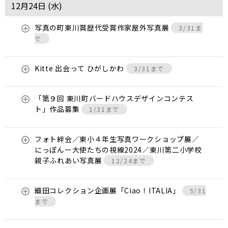
12月24日 (
水
)
写真の町東川賞歴代受賞作家屋外写真展
3/31ま
で
Kitte 出会って ひがしかわ
3/31まで
「第９回 東川町バードハウスデザインコンテス
ト」作品募集
1/31まで
フォト絆会／東小４年生写真ワークショップ展／
にっぽんー大使たちの視線2024／東川第二小学校
親子ふれあい写真展
12/24まで
織田コレクション企画展「Ciao！ITALIA」
5/31
まで