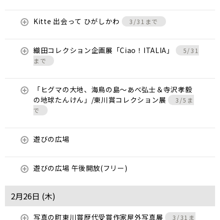
Kitte 出会って ひがしかわ
3/31まで
織田コレクション企画展「Ciao！ITALIA」
5/31
まで
「ヒグマの大地、海鳥の島～あべ弘士＆寺沢孝毅
の地球たんけん」/東川賞コレクション展
3/5ま
で
遊びの広場
遊びの広場 午後開放(フリー)
2月26日 (
木
)
写真の町東川賞歴代受賞作家屋外写真展
3/31ま