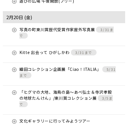
遊びの広場 午後開放(フリー)
2月20日 (
金
)
写真の町東川賞歴代受賞作家屋外写真展
3/31ま
で
Kitte 出会って ひがしかわ
3/31まで
織田コレクション企画展「Ciao！ITALIA」
5/31
まで
「ヒグマの大地、海鳥の島～あべ弘士＆寺沢孝毅
の地球たんけん」/東川賞コレクション展
3/5ま
で
文化ギャラリーに行ってみようツアー