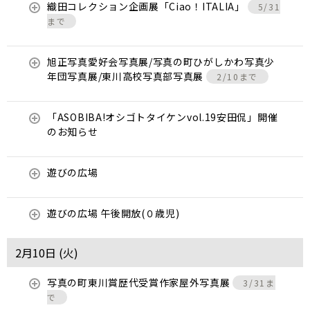
織田コレクション企画展「Ciao！ITALIA」
5/31
まで
旭正写真愛好会写真展/写真の町ひがしかわ写真少
年団写真展/東川高校写真部写真展
2/10まで
「ASOBIBA!オシゴトタイケンvol.19安田侃」開催
のお知らせ
遊びの広場
遊びの広場 午後開放(０歳児)
2月10日 (
火
)
写真の町東川賞歴代受賞作家屋外写真展
3/31ま
で