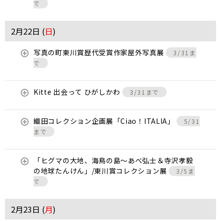
で
2月22日 (
日
)
写真の町東川賞歴代受賞作家屋外写真展
3/31ま
で
Kitte 出会って ひがしかわ
3/31まで
織田コレクション企画展「Ciao！ITALIA」
5/31
まで
「ヒグマの大地、海鳥の島～あべ弘士＆寺沢孝毅
の地球たんけん」/東川賞コレクション展
3/5ま
で
2月23日 (
月
)