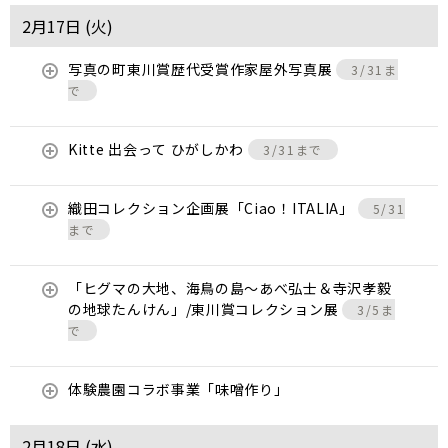
2月17日 (
火
)
写真の町東川賞歴代受賞作家屋外写真展
3/31ま
で
Kitte 出会って ひがしかわ
3/31まで
織田コレクション企画展「Ciao！ITALIA」
5/31
まで
「ヒグマの大地、海鳥の島～あべ弘士＆寺沢孝毅
の地球たんけん」/東川賞コレクション展
3/5ま
で
体験農園コラボ事業「味噌作り」
2月18日 (
水
)