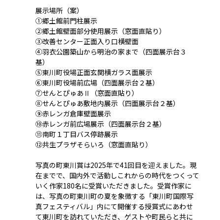
展示場所（案）
①郷土館前門柱展示
②郷土館壁面部分使用展示（窓面直貼り）
③改善センター正面入り口横壁面
④羽衣公園築山から明治の家まで（四面展示台３
基）
⑤東川町役場正面玄関横ガラス面展示
⑥東川町役場前広場（四面展示台２基）
⑦せんとぴゅあⅡ（窓面直貼り）
⑧せんとぴゅあ敷地内展示（四面展示台２基）
⑨赤レンガ倉庫壁面展示
⑩赤レンガ前広場展示（四面展示台２基）
⑪南町１丁目バス停跡展示
⑫共生プラザそらいろ（窓面直貼り）
写真の町東川賞は2025年で41回目を迎えました。現
在までで、国内外で活動しこれからの時代をつくって
いく作家180名に受賞いただきました。受賞作家に
は、写真の町東川町の夏を象徴する「東川町国際写
真フェスティバル」内にて開催する授賞式にあわせ
て東川町を訪れていただき、ゲストや町民らと共に