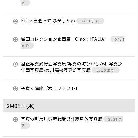
で
Kitte 出会って ひがしかわ
3/31まで
織田コレクション企画展「Ciao！ITALIA」
5/31
まで
旭正写真愛好会写真展/写真の町ひがしかわ写真少
年団写真展/東川高校写真部写真展
2/10まで
子育て講座「木工クラフト」
2月04日 (
水
)
写真の町東川賞歴代受賞作家屋外写真展
3/31ま
で