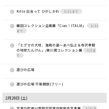
Kitte 出会って ひがしかわ
3/31まで
織田コレクション企画展「Ciao！ITALIA」
5/31
まで
「ヒグマの大地、海鳥の島～あべ弘士＆寺沢孝毅
の地球たんけん」/東川賞コレクション展
3/5ま
で
遊びの広場
遊びの広場 午後開放(フリー)
2月28日 (
土
)
写真の町東川賞歴代受賞作家屋外写真展
3/31ま