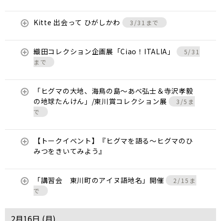
Kitte 出会って ひがしかわ
3/31まで
織田コレクション企画展「Ciao！ITALIA」
5/31
まで
「ヒグマの大地、海鳥の島～あべ弘士＆寺沢孝毅
の地球たんけん」/東川賞コレクション展
3/5ま
で
【トークイベント】『ヒグマを語る～ヒグマのひ
みつをきいてみよう』
「講習会 東川町のアイヌ語地名」開催
2/15ま
で
2月16日 (
月
)