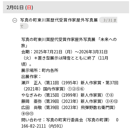
2月01日 (
日
)
写真の町東川賞歴代受賞作家屋外写真展
3/31ま
で
写真の町東川賞歴代受賞作家屋外写真展 「未来への
旅」
会期：2025年7月21日（月）～2026年3月31日
（火）＊置き型展示は降雪とともに終了（11月
頃）。
展示場所：町内各所
出展作家：
瀬戸 正人（第11回（1995年）新人作家賞・第37回
（2021年）国内作家賞）①②⑤⑥
やなぎみわ（第15回（1999年）新人作家賞）⑦⑧
藤岡 亜弥（第39回（2023年）新人作家賞）③④⑫
広田 尚敬（第39回（2023年）飛彈野数右衛門賞）
⑨⑩⑪
問い合わせ：写真の町実行委員会（写真の町課） 0
166-82-2111（内591）