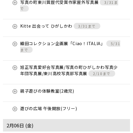
写真の町東川賞歴代受賞作家屋外写真展
3/31ま
で
Kitte 出会って ひがしかわ
3/31まで
織田コレクション企画展「Ciao！ITALIA」
5/31
まで
旭正写真愛好会写真展/写真の町ひがしかわ写真少
年団写真展/東川高校写真部写真展
2/10まで
親子遊びの体験教室(2歳児)
遊びの広場 午後開放(フリー)
2月06日 (
金
)