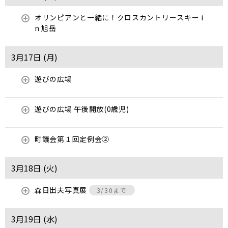
オリンピアンと一緒に！クロスカントリースキー i
n 旭岳
3月17日 (
月
)
遊びの広場
遊びの広場 午後開放(0歳児)
町議会第１回定例会②
3月18日 (
火
)
森日出夫写真展
3/30まで
3月19日 (
水
)