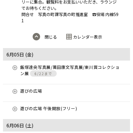
リーに集合。観覧料をお支払いいただき、ラウンジ
でお待ちください。
問合せ 写真の町課写真の町推進室 ☎役場 内線59
1
閉じる
カレンダー表示
6月05日 (
金
)
飯塚達央写真展/萬田康文写真展/東川賞コレクショ
ン展
6/22まで
遊びの広場
遊びの広場 午後開放(フリー)
6月06日 (
土
)