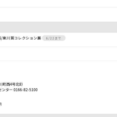
展/東川賞コレクション展
6/22まで
川町西4号北8）
 0166-82-5100
示