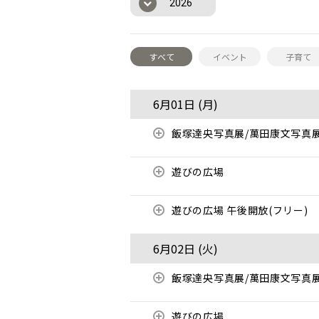
2026
すべて
イベント
子育て
6月01日 (
月
)
飯塚達央写真展/萬田康文写真
遊びの広場
遊びの広場 午後開放(フリー)
6月02日 (
火
)
飯塚達央写真展/萬田康文写真
遊びの広場