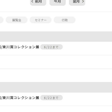
前月
今月
翌月
展覧会
セミナー
行政
展/東川賞コレクション展
6/22まで
展/東川賞コレクション展
6/22まで