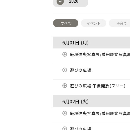
2026
すべて
イベント
子育て
6月01日 (
月
)
飯塚達央写真展/萬田康文写真
遊びの広場
遊びの広場 午後開放(フリー)
6月02日 (
火
)
飯塚達央写真展/萬田康文写真
遊びの広場