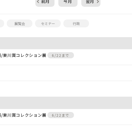
前月
今月
翌月
展覧会
セミナー
行政
展/東川賞コレクション展
6/22まで
展/東川賞コレクション展
6/22まで