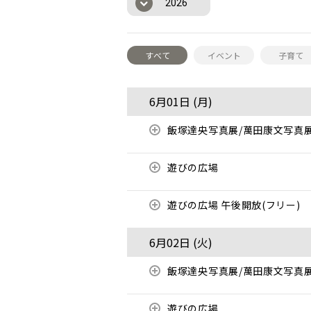
2026
すべて
イベント
子育て
6月01日 (
月
)
飯塚達央写真展/萬田康文写真
遊びの広場
遊びの広場 午後開放(フリー)
6月02日 (
火
)
飯塚達央写真展/萬田康文写真
遊びの広場