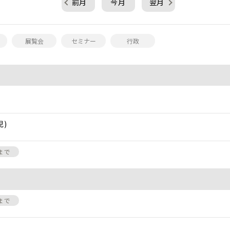
前月
今月
翌月
展覧会
セミナー
行政
児)
8まで
8まで