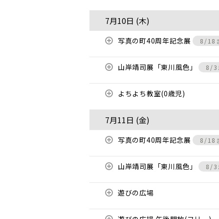
7月10日 (
木
)
写真の町40周年記念展
8/1
山岸靖司展「東川風色」
8/
よちよち教室(0歳児)
7月11日 (
金
)
写真の町40周年記念展
8/1
山岸靖司展「東川風色」
8/
遊びの広場