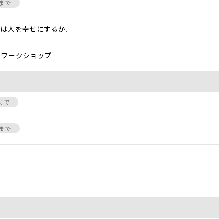
3まで
美は人を幸せにするか』
・ワークショップ
8まで
3まで