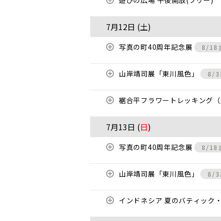
遊びの広場 午後開放(フリー)
7月12日 (
土
)
写真の町40周年記念展
8/1
山岸靖司展「東川風色」
8/
裾合平フラワートレッキング（
7月13日 (
日
)
写真の町40周年記念展
8/1
山岸靖司展「東川風色」
8/
インドネシア 夏のバティック