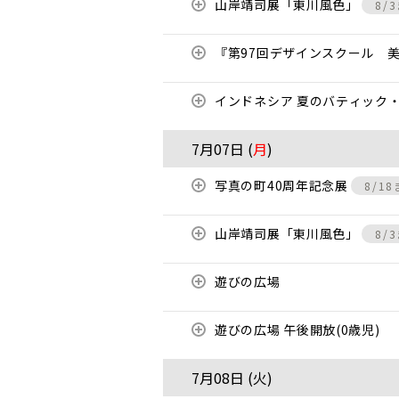
山岸靖司展「東川風色」
8/
『第97回デザインスクール 
インドネシア 夏のバティック
7月07日 (
月
)
写真の町40周年記念展
8/1
山岸靖司展「東川風色」
8/
遊びの広場
遊びの広場 午後開放(0歳児)
7月08日 (
火
)