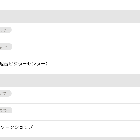
8まで
3まで
旭岳ビジターセンター）
8まで
3まで
・ワークショップ