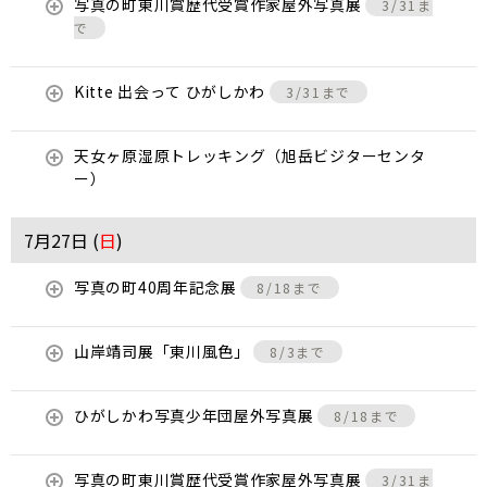
写真の町東川賞歴代受賞作家屋外写真展
3/31ま
で
Kitte 出会って ひがしかわ
3/31まで
天女ヶ原湿原トレッキング（旭岳ビジターセンタ
ー）
7月27日 (
日
)
写真の町40周年記念展
8/18まで
山岸靖司展「東川風色」
8/3まで
ひがしかわ写真少年団屋外写真展
8/18まで
写真の町東川賞歴代受賞作家屋外写真展
3/31ま