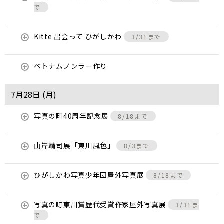
で
Kitte 出会って ひがしかわ
3/31まで
ベトナムノンラー作り
7月28日 (
月
)
写真の町40周年記念展
8/18まで
山岸靖司展「東川風色」
8/3まで
ひがしかわ写真少年団屋外写真展
8/18まで
写真の町東川賞歴代受賞作家屋外写真展
3/31ま
で