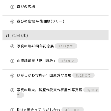
遊びの広場
遊びの広場 午後開放(フリー)
7月31日 (
木
)
写真の町40周年記念展
8/18まで
山岸靖司展「東川風色」
8/3まで
ひがしかわ写真少年団屋外写真展
8/18まで
写真の町東川賞歴代受賞作家屋外写真展
3/31ま
で
Kitte 出会って ひがしかわ
3/31まで