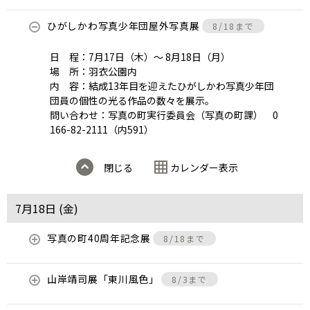
ひがしかわ写真少年団屋外写真展
8/18まで
日 程：7月17日（木）～ 8月18日（月）
場 所：羽衣公園内
内 容：結成13年目を迎えたひがしかわ写真少年団
団員の個性の光る作品の数々を展示。
問い合わせ：写真の町実行委員会（写真の町課） 0
166-82-2111（内591）
閉じる
カレンダー表示
7月18日 (
金
)
写真の町40周年記念展
8/18まで
山岸靖司展「東川風色」
8/3まで