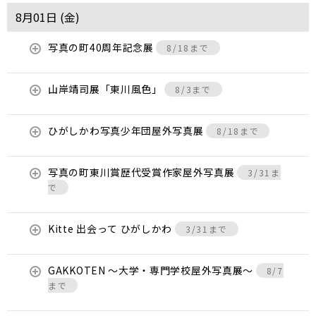
8月01日 (
金
)
写真の町40周年記念展
8/18まで
山岸靖司展「東川風色」
8/3まで
ひがしかわ写真少年団屋外写真展
8/18まで
写真の町東川賞歴代受賞作家屋外写真展
3/31ま
で
Kitte 出会って ひがしかわ
3/31まで
GAKKOTEN ～大学・専門学校屋外写真展～
8/7
まで