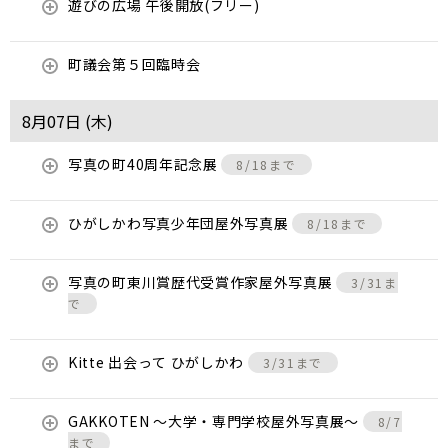
遊びの広場 午後開放(フリー)
町議会第５回臨時会
8月07日 (
木
)
写真の町40周年記念展
8/18まで
ひがしかわ写真少年団屋外写真展
8/18まで
写真の町東川賞歴代受賞作家屋外写真展
3/31ま
で
Kitte 出会って ひがしかわ
3/31まで
GAKKOTEN ～大学・専門学校屋外写真展～
8/7
まで