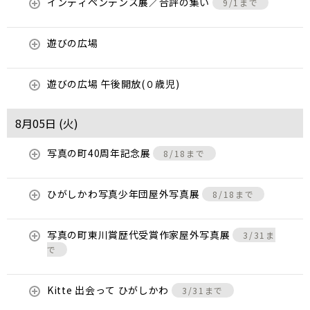
インディペンデンス展／合評の集い
9/1まで
遊びの広場
遊びの広場 午後開放(０歳児)
8月05日 (
火
)
写真の町40周年記念展
8/18まで
ひがしかわ写真少年団屋外写真展
8/18まで
写真の町東川賞歴代受賞作家屋外写真展
3/31ま
で
Kitte 出会って ひがしかわ
3/31まで