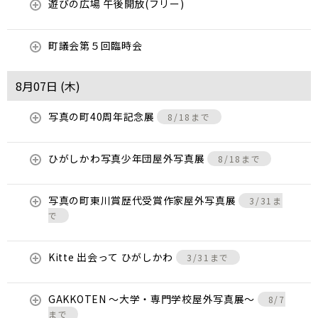
遊びの広場 午後開放(フリー)
町議会第５回臨時会
8月07日 (
木
)
写真の町40周年記念展
8/18まで
ひがしかわ写真少年団屋外写真展
8/18まで
写真の町東川賞歴代受賞作家屋外写真展
3/31ま
で
Kitte 出会って ひがしかわ
3/31まで
GAKKOTEN ～大学・専門学校屋外写真展～
8/7
まで