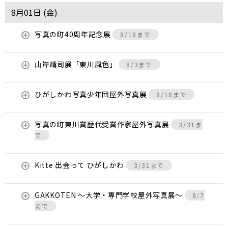
8月01日 (
金
)
写真の町40周年記念展
8/18まで
山岸靖司展「東川風色」
8/3まで
ひがしかわ写真少年団屋外写真展
8/18まで
写真の町東川賞歴代受賞作家屋外写真展
3/31ま
で
Kitte 出会って ひがしかわ
3/31まで
GAKKOTEN ～大学・専門学校屋外写真展～
8/7
まで