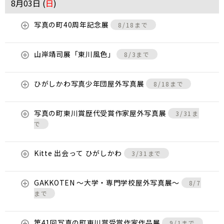
8月03日 (
日
)
写真の町40周年記念展
8/18まで
山岸靖司展「東川風色」
8/3まで
ひがしかわ写真少年団屋外写真展
8/18まで
写真の町東川賞歴代受賞作家屋外写真展
3/31ま
で
Kitte 出会って ひがしかわ
3/31まで
GAKKOTEN ～大学・専門学校屋外写真展～
8/7
まで
第41回写真の町東川賞受賞作家作品展
9/1まで