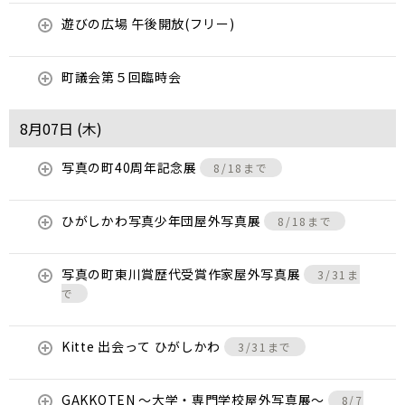
遊びの広場 午後開放(フリー)
町議会第５回臨時会
8月07日 (
木
)
写真の町40周年記念展
8/18まで
ひがしかわ写真少年団屋外写真展
8/18まで
写真の町東川賞歴代受賞作家屋外写真展
3/31ま
で
Kitte 出会って ひがしかわ
3/31まで
GAKKOTEN ～大学・専門学校屋外写真展～
8/7