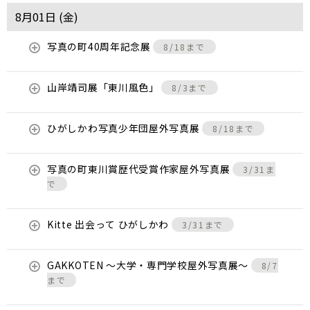
8月01日 (
金
)
写真の町40周年記念展
8/18まで
山岸靖司展「東川風色」
8/3まで
ひがしかわ写真少年団屋外写真展
8/18まで
写真の町東川賞歴代受賞作家屋外写真展
3/31ま
で
Kitte 出会って ひがしかわ
3/31まで
GAKKOTEN ～大学・専門学校屋外写真展～
8/7
まで