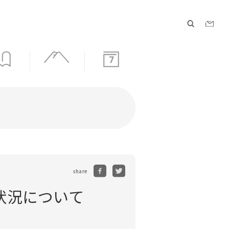
7
share
状況について