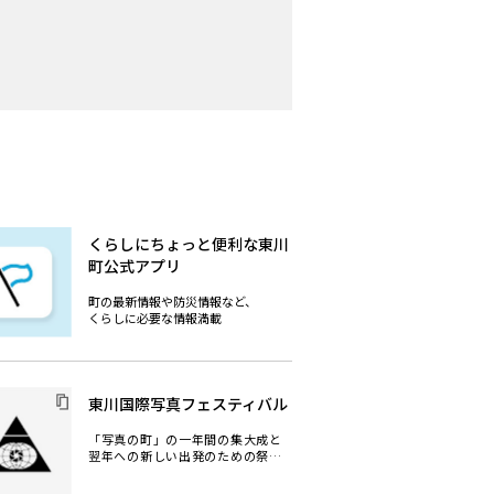
くらしにちょっと便利な東川
町公式アプリ
町の最新情報や防災情報など、
くらしに必要な情報満載
東川国際写真フェスティバル
「写真の町」の一年間の集大成と
翌年への新しい出発のための祭典
として、毎年夏に写真の町東川賞授
賞式を中心に受賞作家作品展、新