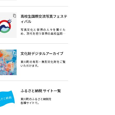
人写真家の登龍門ともいえる写真
インディペンデンス展など、期間
中、様々なイベントが開催されま
す。
高校生国際交流写真フェステ
ィバル
写真文化と世界の人々を繋ぐた
め、次代を担う世界の高校生同士
が写真文化を通じて、会話を深め、
友情の輪を拡大し、世界の恒久平
和を願うことを目的とした写真イ
ベントです。
文化財デジタルアーカイブ
東川町の有形・無形文化財をご覧
いただけます。
ふるさと納税 サイト一覧
東川町のふるさと納税を
各種サイトで。