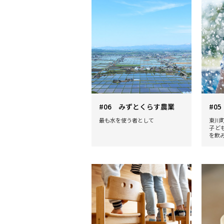
#06 みずとくらす農業
#0
最も水を使う者として
東川
子ど
を飲