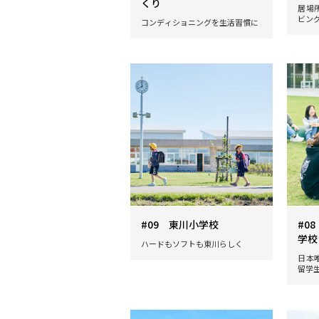
くり
居場
ビング
コンディショニングを生活習慣に
#09 東川小学校
#0
学校
ハードもソフトも東川らしく
日本
留学