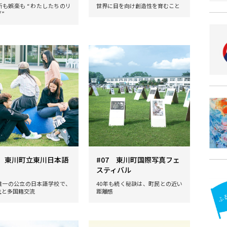
所も娯楽も “わたしたちのリ
世界に目を向け創造性を育むこと
”
8 東川町立東川日本語
#07 東川町国際写真フェ
スティバル
唯一の公立の日本語学校で、
40年も続く秘訣は、町民との近い
生と多国籍交流
距離感