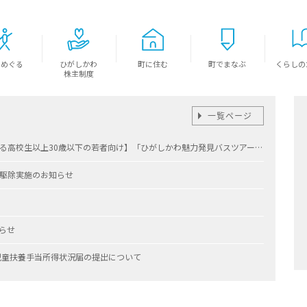
をめぐる
ひがしかわ
町に住む
町でまなぶ
くらしの
株主制度
一覧ページ
【町内外の東川町に関心のある高校生以上30歳以下の若者向け】「ひがしかわ魅力発見バスツアー」開催決定！
駆除実施のお知らせ
らせ
児童扶養手当所得状況届の提出について