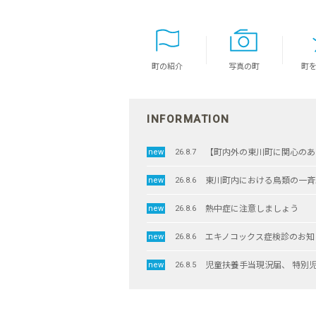
町の紹介
写真の町
町
INFORMATION
26.8.7
東川町内における鳥類の一斉
26.8.6
熱中症に注意しましょう
26.8.6
エキノコックス症検診のお知
26.8.6
児童扶養手当現況届、 特別
26.8.5