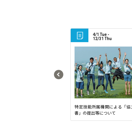
4/1 Tue -
4/1 Wed
12/31 Thu
乗合バス【しずくらいん】の
特定技能所属機関による「協
書」の提出等について