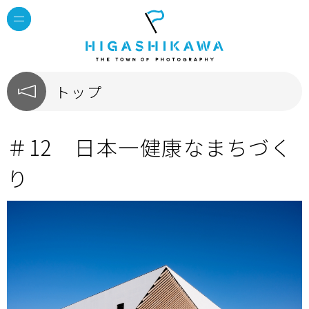
トップ
＃12 日本一健康なまちづく
り