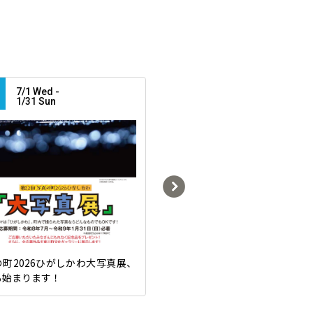
7/1 Wed -
7/11 Sat -
1/31 Sun
7/20 Mon
町2026ひがしかわ大写真展、
ドクターイエロー写真展in 
も始まります！
川町 ありがとうT4 ーT4が
を終えるまでの物語ー