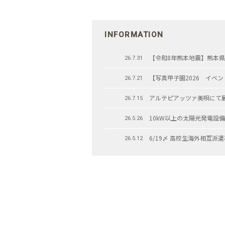
INFORMATION
【令和8年熊本地震】熊本
26.7.31
【写真甲子園2026 イベ
26.7.21
アルテピアッツァ美唄にて展
26.7.15
10kW以上の太陽光発電設
26.5.26
6/19〆 高校生海外相互派
26.5.12