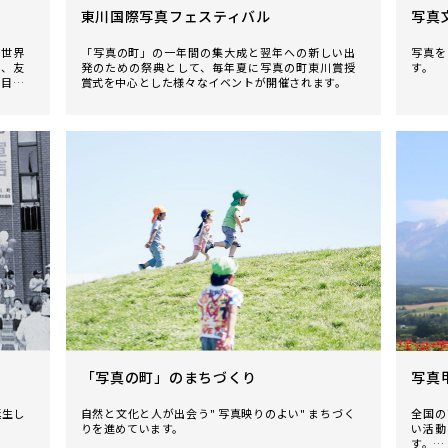
東川国際写真フェスティバル
写真
う世界
「写真の町」の一年間の集大成と翌年への新しい出
写真を
め、友
発のための祭典として、毎年夏に写真の町東川賞授
す。
を目的
賞式を中心とした様々なイベントが開催されます。
「写真の町」のまちづくり
写真
誕生し
自然と文化と人が出会う" 写真映りのよい" まちづく
全国の
りを進めています。
い活動
す。