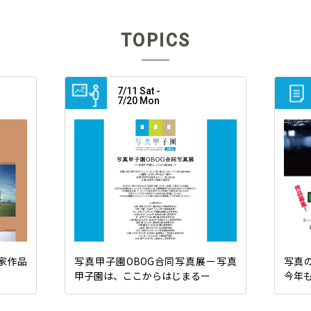
TOPICS
7/11 Sat -
7/20 Mon
家作品
写真甲子園OBOG合同写真展ー写真
写真の
甲子園は、ここからはじまるー
今年