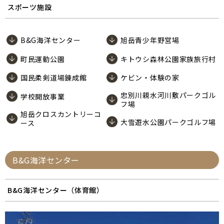
スポーツ施設
B&G海洋センター
旭岳青少年野営場
町民運動公園
キトウシ森林公園家族旅行村
国民柔剣道場錬成館
ケビン・体験の家
忠別川親水河川敷パークゴル
学校開放事業
フ場
旭岳クロスカントリーコ
大雪遊水公園パークゴルフ場
ース
B&G海洋センター
B&G海洋センター（体育館）