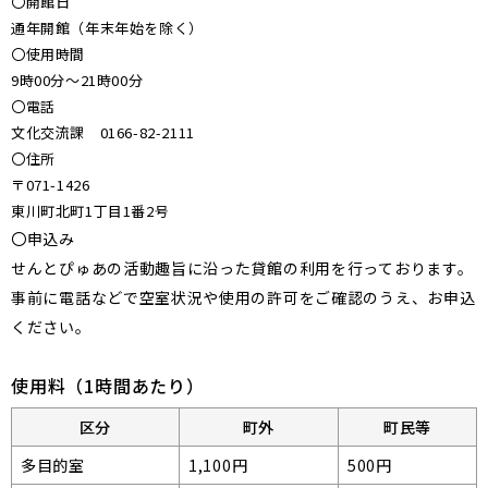
〇開館日
通年開館（年末年始を除く）
〇使用時間
9時00分～21時00分
〇電話
文化交流課 0166-82-2111
〇住所
〒071-1426
東川町北町1丁目1番2号
〇申込み
せんとぴゅあの活動趣旨に沿った貸館の利用を行っております。
事前に電話などで空室状況や使用の許可をご確認のうえ、お申込
ください。
使用料（1時間あたり）
区分
町外
町民等
多目的室
1,100円
500円