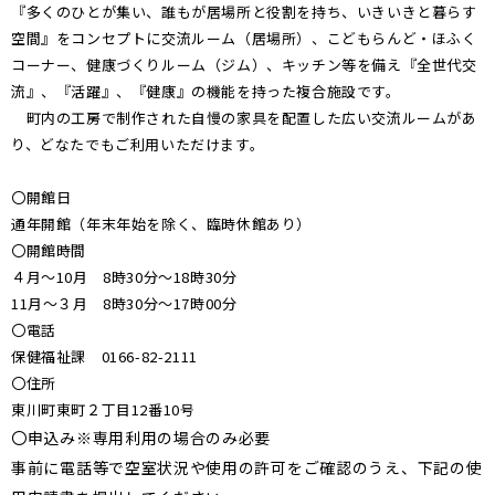
『多くのひとが集い、誰もが居場所と役割を持ち、いきいきと暮らす
空間』をコンセプトに交流ルーム（居場所）、こどもらんど・ほふく
コーナー、健康づくりルーム（ジム）、キッチン等を備え『全世代交
流』、『活躍』、『健康』の機能を持った複合施設です。
町内の工房で制作された自慢の家具を配置した広い交流ルームがあ
り、どなたでもご利用いただけます。
〇開館日
通年開館（年末年始を除く、臨時休館あり）
〇開館時間
４月～10月 8時30分～18時30分
11月～３月 8時30分～17時00分
〇電話
保健福祉課 0166-82-2111
〇住所
東川町東町２丁目12番10号
〇申込み※専用利用の場合のみ必要
事前に電話等で空室状況や使用の許可をご確認のうえ、下記の使