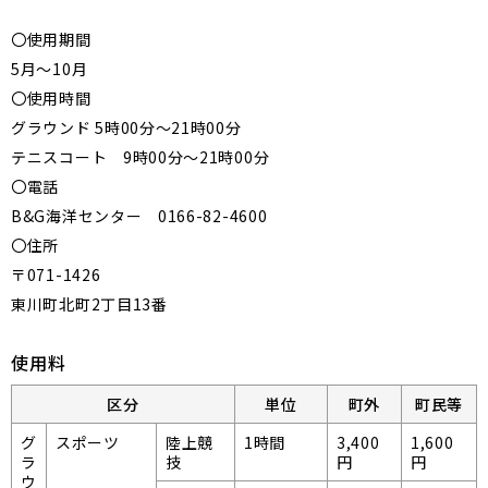
〇使用期間
5月～10月
〇使用時間
グラウンド 5時00分～21時00分
テニスコート 9時00分～21時00分
〇電話
B&G海洋センター 0166-82-4600
〇住所
〒071-1426
東川町北町2丁目13番
使用料
区分
単位
町外
町民等
グ
スポーツ
陸上競
1時間
3,400
1,600
ラ
技
円
円
ウ