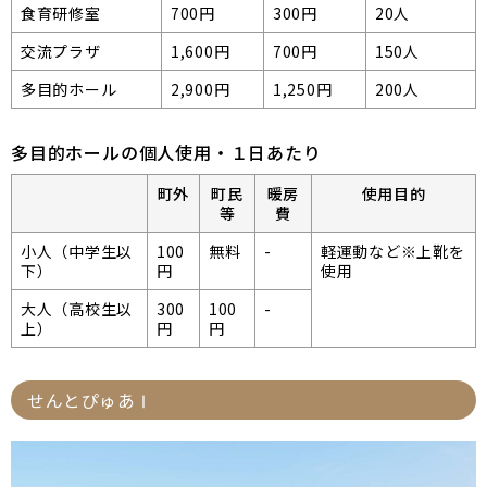
食育研修室
700円
300円
20人
交流プラザ
1,600円
700円
150人
多目的ホール
2,900円
1,250円
200人
多目的ホールの個人使用・１日あたり
町外
町民
暖房
使用目的
等
費
小人（中学生以
100
無料
-
軽運動など※上靴を
下）
円
使用
大人（高校生以
300
100
-
上）
円
円
せんとぴゅあⅠ