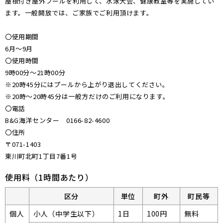
屋根付き屋外プールを利用して、水泳大会、健康教室等を実施してい
ます。一般開放では、ご家族でご利用頂けます。
〇使用期間
6月～9月
〇使用時間
9時00分～21時00分
※20時45分にはプールから上がり退出してください。
※20時～20時45分は一般方だけのご利用になります。
〇電話
B&G海洋センター 0166-82-4600
〇住所
〒071-1403
東川町北町1丁目7番1号
使用料（1時間あたり）
区分
単位
町外
町民等
個人
小人（中学生以下）
1日
100円
無料