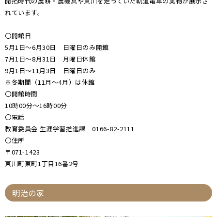
開拓時代の農耕・農機具や東川を走っていた軌道電車の実物が展示さ
れています。
〇開館日
5月1日～6月30日 日曜日のみ開館
7月1日～8月31日 月曜日休館
9月1日～11月3日 日曜日のみ
※冬期間（11月～4月）は休館
〇開館時間
10時00分～16時00分
〇電話
教育委員会 生涯学習推進課 0166-82-2111
〇住所
〒071-1423
東川町東町1丁目16番2号
明治の家