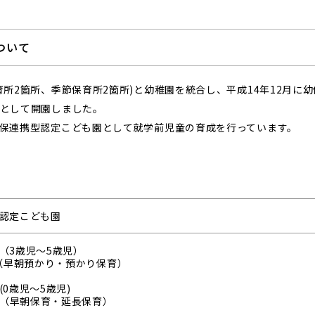
ついて
所2箇所、季節保育所2箇所)と幼稚園を統合し、平成14年12月に幼
として開園しました。
保連携型認定こども園として就学前児童の育成を行っています。
認定こども園
（3歳児～5歳児）
名（早朝預かり・預かり保育）
(0歳児～5歳児)
0名（早朝保育・延長保育）