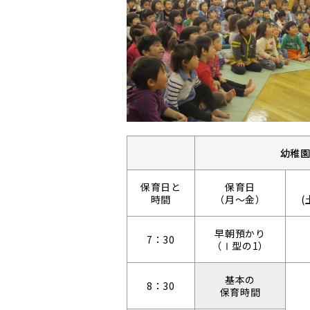
幼稚
保育日と
保育日
時間
（月～金）
(
早朝預かり
7：30
（Ⅰ型の1）
基本の
8：30
保育時間