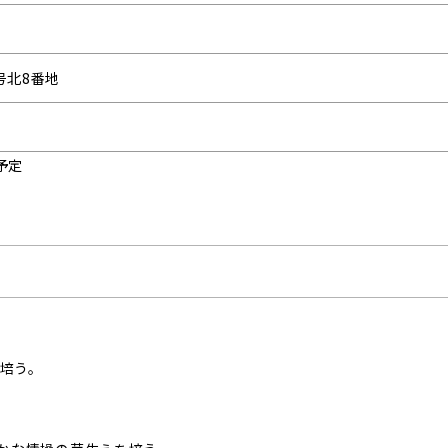
号北8番地
予定
培う。