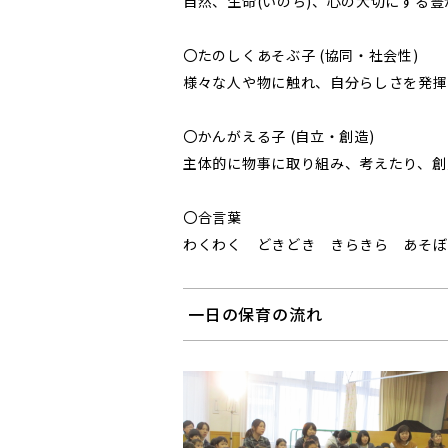
自然、生命(いのち)、心の大切にする
〇たのしくあそぶ子 (協同・社会性)
様々な人や物に触れ、自分らしさを発揮
〇かんがえる子 (自立・創造)
主体的に物事に取り組み、考えたり、創
〇合言葉
わくわく どきどき きらきら あそぼ
一日の保育の流れ