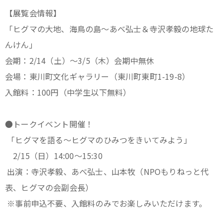
【展覧会情報】
「ヒグマの大地、海鳥の島〜あべ弘士＆寺沢孝毅の地球た
んけん」
会期：2/14（土）〜3/5（木）会期中無休
会場：東川町文化ギャラリー（東川町東町1-19-8）
入館料：100円（中学生以下無料）
●トークイベント開催！
「ヒグマを語る〜ヒグマのひみつをきいてみよう」
2/15（日）14:00〜15:30
出演：寺沢孝毅、あべ弘士、山本牧（NPOもりねっと代
表、ヒグマの会副会長）
※事前申込不要、入館料のみでお楽しみいただけます。