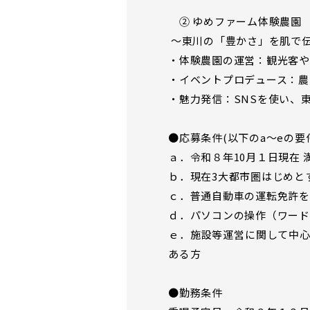
② ゆめファーム体験農園
〜東川の「豊かさ」を肌で
・体験農園の運営：観光客や
・イベントプロデュース：農
・魅力発信：SNSを使い、
●応募条件(以下のa～eの要
ａ．令和８年10月１日現在 
ｂ．現在3大都市圏はじめと
ｃ．普通自動車の運転免許を
ｄ．パソコンの操作（ワード
ｅ．施設等運営に関して中
ある方
●勤務条件