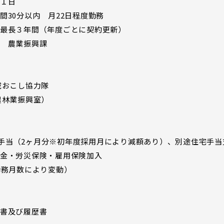
１日
30分以内 月22日程度勤務
最長３年間（年度ごとに契約更新）
 農業振興課
域おこし協力隊
農林業振興室）
期末手当（2ヶ月分※初年度採用月により減額あり）、別途住宅手当
金・労災保険・雇用保険加入
勤務月数により変動）
書及び履歴書