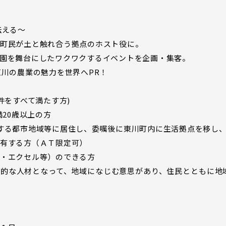
伝える〜
町民が土と触れ合う拠点のホスト役に。
園を舞台にしたワクワクするイベントを企画・集客。
東川の農業の魅力を世界へPR！
件をすべて満たす方)
満20歳以上の方
する都市地域等に居住し、委嘱後に東川町内に生活拠点を移し
有する方（ＡＴ限定可）
・エクセル等）のできる方
心的な人材となって、地域になじむ意思があり、住民とともに地