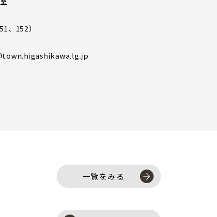
室
51、152）
town.higashikawa.lg.jp
一覧をみる