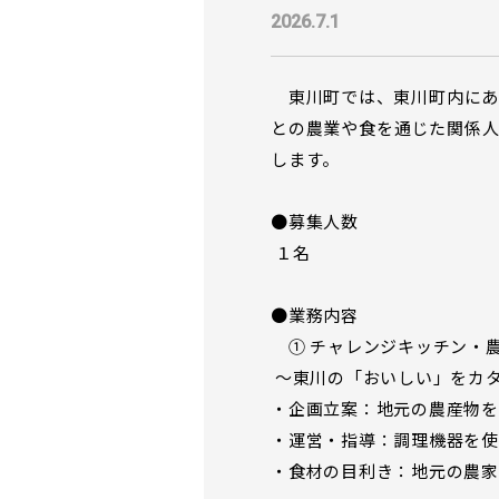
2026.7.1
東川町では、東川町内にあ
との農業や食を通じた関係
します。
●募集人数
１名
●業務内容
① チャレンジキッチン・
〜東川の「おいしい」をカ
・企画立案：地元の農産物を
・運営・指導：調理機器を使
・食材の目利き：地元の農