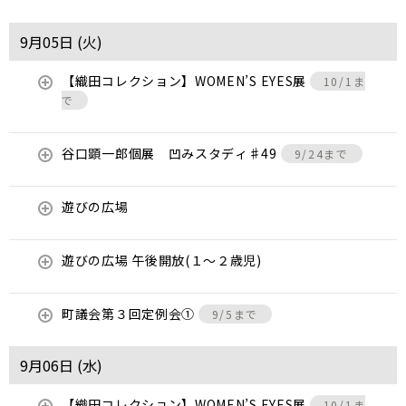
9月05日 (
火
)
【織田コレクション】WOMEN’S EYES展
10/1ま
で
谷口顕一郎個展 凹みスタディ♯49
9/24まで
遊びの広場
遊びの広場 午後開放(１～２歳児)
町議会第３回定例会①
9/5まで
9月06日 (
水
)
【織田コレクション】WOMEN’S EYES展
10/1ま