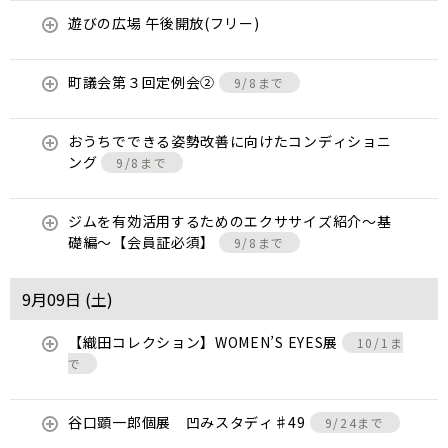
遊びの広場 午後開放(フリー)
町議会第３回定例会②
9/8まで
おうちでできる姿勢改善に向けたコンディショニ
ング
9/8まで
ジムを有効活用するためのエクササイズ紹介〜基
礎編〜【会員証必須】
9/8まで
9月09日 (
土
)
【織田コレクション】WOMEN’S EYES展
10/1ま
で
谷口顕一郎個展 凹みスタディ♯49
9/24まで