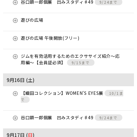
谷口顕一郎個展 凹みスタディ♯49
9/24まで
遊びの広場
遊びの広場 午後開放(フリー)
ジムを有効活用するためのエクササイズ紹介〜応
用編〜【会員証必須】
9/15まで
9月16日 (
土
)
【織田コレクション】WOMEN’S EYES展
10/1ま
で
谷口顕一郎個展 凹みスタディ♯49
9/24まで
9月17日 (
日
)