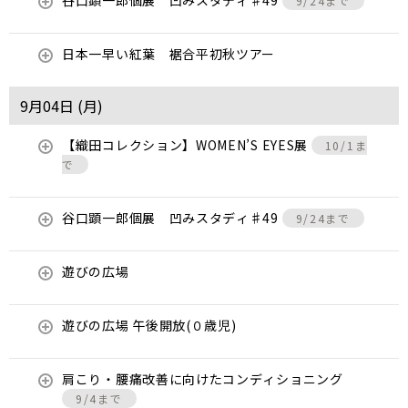
谷口顕一郎個展 凹みスタディ♯49
9/24まで
日本一早い紅葉 裾合平初秋ツアー
9月04日 (
月
)
【織田コレクション】WOMEN’S EYES展
10/1ま
で
谷口顕一郎個展 凹みスタディ♯49
9/24まで
遊びの広場
遊びの広場 午後開放(０歳児)
肩こり・腰痛改善に向けたコンディショニング
9/4まで