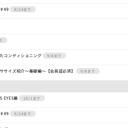
♯49
9/24まで
で
けたコンディショニング
9/8まで
クササイズ紹介〜基礎編〜【会員証必須】
9/8まで
 EYES展
10/1まで
♯49
9/24まで