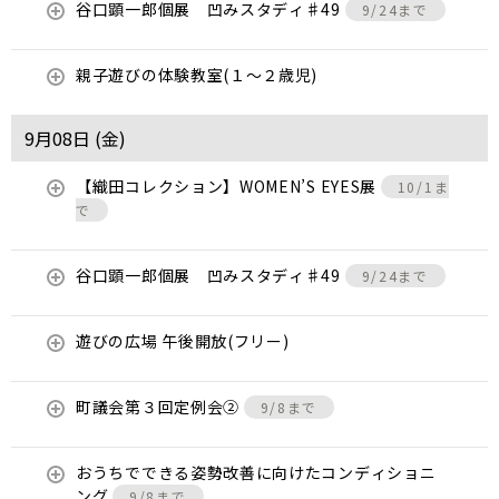
谷口顕一郎個展 凹みスタディ♯49
9/24まで
親子遊びの体験教室(１～２歳児)
9月08日 (
金
)
【織田コレクション】WOMEN’S EYES展
10/1ま
で
谷口顕一郎個展 凹みスタディ♯49
9/24まで
遊びの広場 午後開放(フリー)
町議会第３回定例会②
9/8まで
おうちでできる姿勢改善に向けたコンディショニ
ング
9/8まで