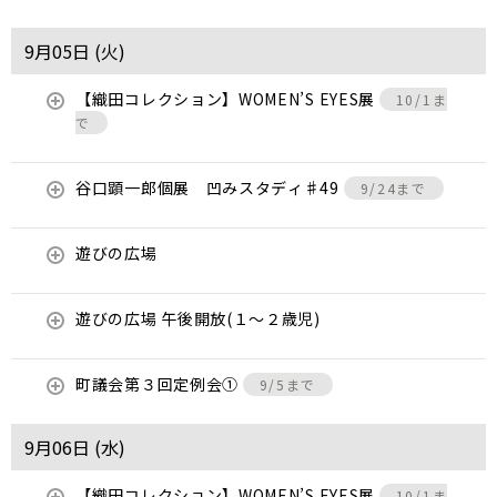
9月05日 (
火
)
【織田コレクション】WOMEN’S EYES展
10/1ま
で
谷口顕一郎個展 凹みスタディ♯49
9/24まで
遊びの広場
遊びの広場 午後開放(１～２歳児)
町議会第３回定例会①
9/5まで
9月06日 (
水
)
【織田コレクション】WOMEN’S EYES展
10/1ま