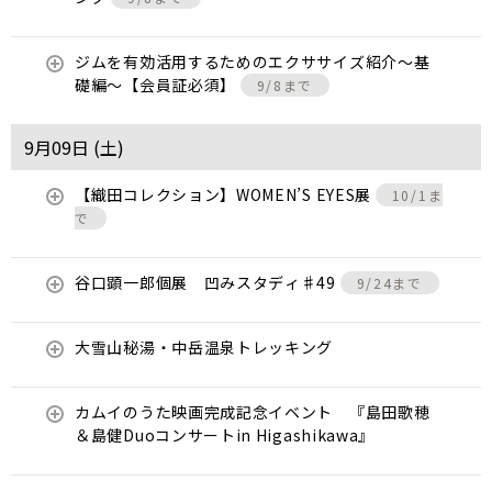
ジムを有効活用するためのエクササイズ紹介〜基
礎編〜【会員証必須】
9/8まで
9月09日 (
土
)
【織田コレクション】WOMEN’S EYES展
10/1ま
で
谷口顕一郎個展 凹みスタディ♯49
9/24まで
大雪山秘湯・中岳温泉トレッキング
カムイのうた映画完成記念イベント 『島田歌穂
＆島健Duoコンサートin Higashikawa』