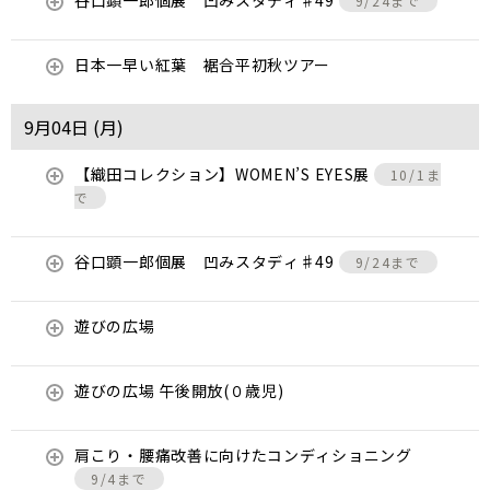
谷口顕一郎個展 凹みスタディ♯49
9/24まで
日本一早い紅葉 裾合平初秋ツアー
9月04日 (
月
)
【織田コレクション】WOMEN’S EYES展
10/1ま
で
谷口顕一郎個展 凹みスタディ♯49
9/24まで
遊びの広場
遊びの広場 午後開放(０歳児)
肩こり・腰痛改善に向けたコンディショニング
9/4まで