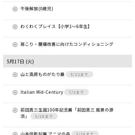
午後解放(0歳児)
わくわくプレイス【小学1～6年生】
肩こり・腰痛改善に向けたコンディショニング
5月17日 (
火
)
山と高原ものがたり展
5/22まで
Italian Mid-Century
7/3まで
前田真三生誕100年記念展「前田真三 風景の源
流」
5/28まで
山本信彫刻展 アニマの森
5/26まで