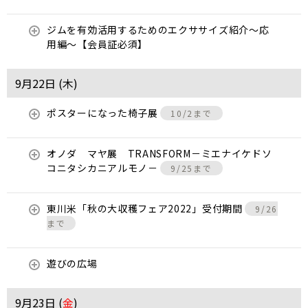
ジムを有効活用するためのエクササイズ紹介〜応
用編〜【会員証必須】
9月22日 (
木
)
ポスターになった椅子展
10/2まで
オノダ マヤ展 TRANSFORM－ミエナイケドソ
コニタシカニアルモノ－
9/25まで
東川米「秋の大収穫フェア2022」受付期間
9/26
まで
遊びの広場
9月23日 (
金
)