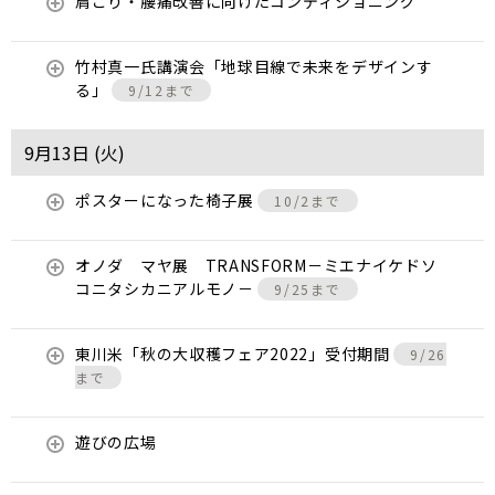
肩こり・腰痛改善に向けたコンディショニング
竹村真一氏講演会「地球目線で未来をデザインす
る」
9/12まで
9月13日 (
火
)
ポスターになった椅子展
10/2まで
オノダ マヤ展 TRANSFORM－ミエナイケドソ
コニタシカニアルモノ－
9/25まで
東川米「秋の大収穫フェア2022」受付期間
9/26
まで
遊びの広場