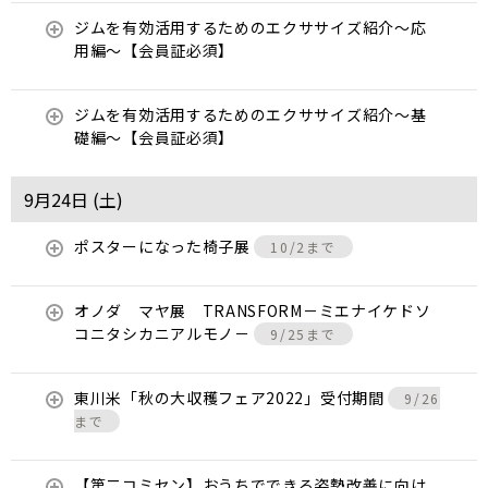
ジムを有効活用するためのエクササイズ紹介〜応
用編〜【会員証必須】
ジムを有効活用するためのエクササイズ紹介〜基
礎編〜【会員証必須】
9月24日 (
土
)
ポスターになった椅子展
10/2まで
オノダ マヤ展 TRANSFORM－ミエナイケドソ
コニタシカニアルモノ－
9/25まで
東川米「秋の大収穫フェア2022」受付期間
9/26
まで
【第二コミセン】おうちでできる姿勢改善に向け