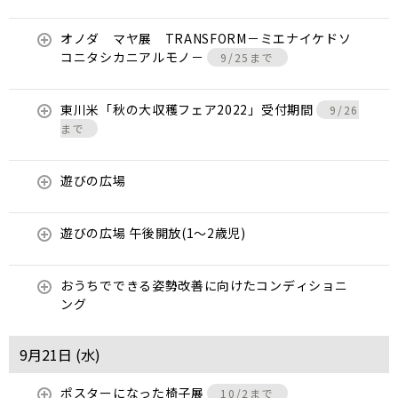
オノダ マヤ展 TRANSFORM－ミエナイケドソ
コニタシカニアルモノ－
9/25まで
東川米「秋の大収穫フェア2022」受付期間
9/26
まで
遊びの広場
遊びの広場 午後開放(1～2歳児)
おうちでできる姿勢改善に向けたコンディショニ
ング
9月21日 (
水
)
ポスターになった椅子展
10/2まで