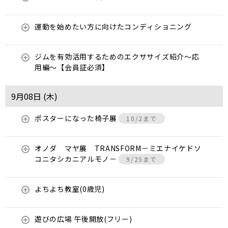
運動を始めたい方に向けたコンディショニング
ジムを有効活用するためのエクササイズ紹介〜応
用編〜【会員証必須】
9月08日 (
木
)
ポスターになった椅子展
10/2まで
オノダ マヤ展 TRANSFORM－ミエナイケドソ
コニタシカニアルモノ－
9/25まで
よちよち教室(0歳児)
遊びの広場 午後開放(フリー)