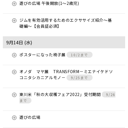
遊びの広場 午後開放(1～2歳児)
ジムを有効活用するためのエクササイズ紹介〜基
礎編〜【会員証必須】
9月14日 (
水
)
ポスターになった椅子展
10/2まで
オノダ マヤ展 TRANSFORM－ミエナイケドソ
コニタシカニアルモノ－
9/25まで
東川米「秋の大収穫フェア2022」受付期間
9/26
まで
遊びの広場