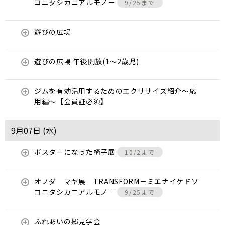
コニタシカニアルモノ－
9/25まで
遊びの広場
遊びの広場 午後開放(1～2歳児)
ジムを有効活用するためのエクササイズ紹介〜応
用編〜【会員証必須】
9月07日 (
水
)
ポスターになった椅子展
10/2まで
オノダ マヤ展 TRANSFORM－ミエナイケドソ
コニタシカニアルモノ－
9/25まで
ふれあいの郷見学会