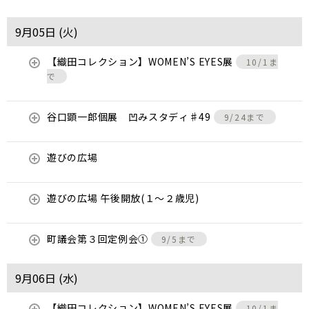
9月05日 (
火
)
【織田コレクション】WOMEN’S EYES展
10/1ま
で
谷口顕一郎個展 凹みスタディ♯49
9/24まで
遊びの広場
遊びの広場 午後開放(１～２歳児)
町議会第３回定例会①
9/5まで
9月06日 (
水
)
【織田コレクション】WOMEN’S EYES展
10/1ま