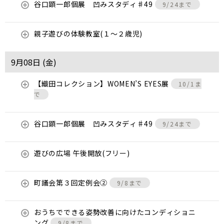
谷口顕一郎個展 凹みスタディ♯49
9/24まで
親子遊びの体験教室(１～２歳児)
9月08日 (
金
)
【織田コレクション】WOMEN’S EYES展
10/1ま
で
谷口顕一郎個展 凹みスタディ♯49
9/24まで
遊びの広場 午後開放(フリー)
町議会第３回定例会②
9/8まで
おうちでできる姿勢改善に向けたコンディショニ
ング
9/8まで