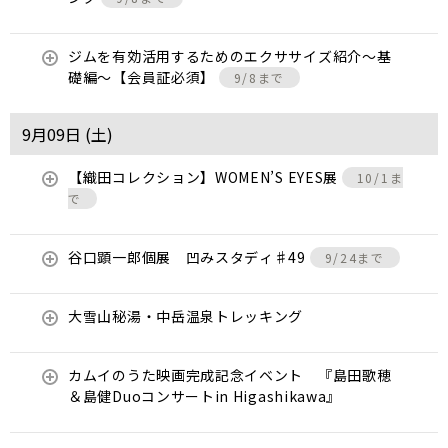
ジムを有効活用するためのエクササイズ紹介〜基
礎編〜【会員証必須】
9/8まで
9月09日 (
土
)
【織田コレクション】WOMEN’S EYES展
10/1ま
で
谷口顕一郎個展 凹みスタディ♯49
9/24まで
大雪山秘湯・中岳温泉トレッキング
カムイのうた映画完成記念イベント 『島田歌穂
＆島健Duoコンサートin Higashikawa』