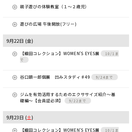
親子遊びの体験教室（１～２歳児）
遊びの広場 午後開放(フリー)
9月22日 (
金
)
【織田コレクション】WOMEN’S EYES展
10/1ま
で
谷口顕一郎個展 凹みスタディ♯49
9/24まで
ジムを有効活用するためのエクササイズ紹介〜基
礎編〜【会員証必須】
9/22まで
9月23日 (
土
)
【織田コレクション】WOMEN’S EYES展
10/1ま