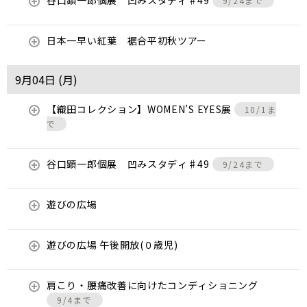
谷口顕一郎個展 凹みスタディ♯49
9/24まで
日本一早い紅葉 裾合平初秋ツアー
9月04日 (
月
)
【織田コレクション】WOMEN’S EYES展
10/1ま
で
谷口顕一郎個展 凹みスタディ♯49
9/24まで
遊びの広場
遊びの広場 午後開放(０歳児)
肩こり・腰痛改善に向けたコンディショニング
9/4まで