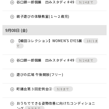
谷口顕一郎個展 凹みスタディ♯49
9/24まで
親子遊びの体験教室(１～２歳児)
9月08日 (
金
)
【織田コレクション】WOMEN’S EYES展
10/1ま
で
谷口顕一郎個展 凹みスタディ♯49
9/24まで
遊びの広場 午後開放(フリー)
町議会第３回定例会②
9/8まで
おうちでできる姿勢改善に向けたコンディショニ
ング
9/8まで