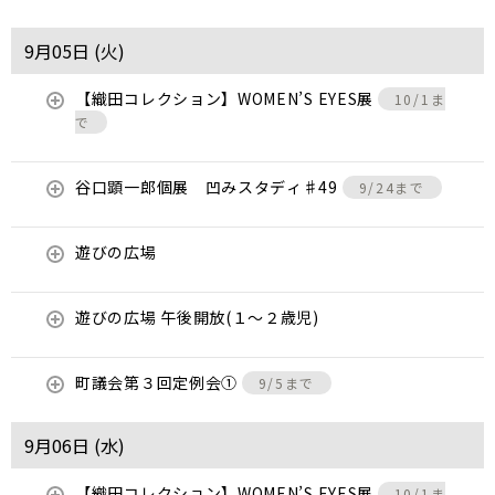
9月05日 (
火
)
【織田コレクション】WOMEN’S EYES展
10/1ま
で
谷口顕一郎個展 凹みスタディ♯49
9/24まで
遊びの広場
遊びの広場 午後開放(１～２歳児)
町議会第３回定例会①
9/5まで
9月06日 (
水
)
【織田コレクション】WOMEN’S EYES展
10/1ま