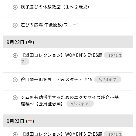
親子遊びの体験教室（１～２歳児）
遊びの広場 午後開放(フリー)
9月22日 (
金
)
【織田コレクション】WOMEN’S EYES展
10/1ま
で
谷口顕一郎個展 凹みスタディ♯49
9/24まで
ジムを有効活用するためのエクササイズ紹介〜基
礎編〜【会員証必須】
9/22まで
9月23日 (
土
)
【織田コレクション】WOMEN’S EYES展
10/1ま