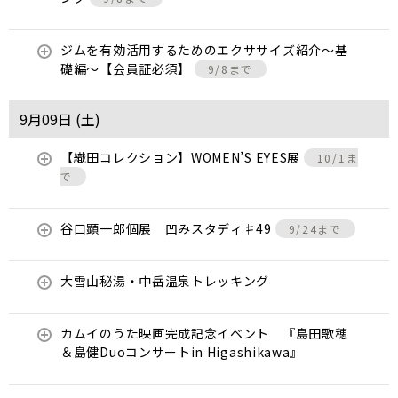
ジムを有効活用するためのエクササイズ紹介〜基
礎編〜【会員証必須】
9/8まで
9月09日 (
土
)
【織田コレクション】WOMEN’S EYES展
10/1ま
で
谷口顕一郎個展 凹みスタディ♯49
9/24まで
大雪山秘湯・中岳温泉トレッキング
カムイのうた映画完成記念イベント 『島田歌穂
＆島健Duoコンサートin Higashikawa』