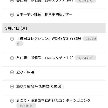
谷口顕一郎個展 凹みスタディ♯49
9/24まで
日本一早い紅葉 裾合平初秋ツアー
9月04日 (
月
)
【織田コレクション】WOMEN’S EYES展
10/1ま
で
谷口顕一郎個展 凹みスタディ♯49
9/24まで
遊びの広場
遊びの広場 午後開放(０歳児)
肩こり・腰痛改善に向けたコンディショニング
9/4まで