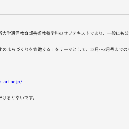
術大学通信教育部芸術教養学科のサブテキストであり、一般にも公
化のまちづくりを俯瞰する」をテーマとして、12月～3月号までの
-art.ac.jp/
だけると幸いです。