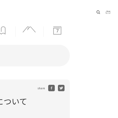
7
share
について