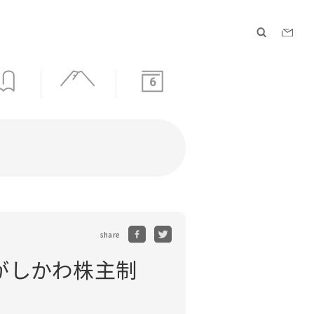
6
share
がしかわ株主制