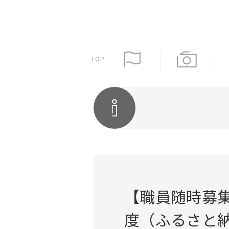
TOP
【職員随時募
度（ふるさと