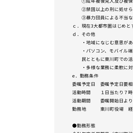
①成年被後見人及び被保
②禁固以上の刑に処せられ
③暴力団員による不当な行
ｃ．現在3大都市圏はじめと
ｄ．その他
・地域になじむ意思があり
・パソコン、モバイル端末
民とともに東川町での活動
・多様な業務に柔軟に対
e．勤務条件
委嘱予定日 委嘱予定日要相
活動時間 １日当たり７時間
活動期間 委嘱開始日より
勤務地 東川町役場 経済
●勤務形態