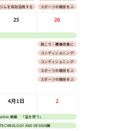
ジムを有効活用するためのエクササイズ紹介〜応用編〜【会員証必須】
スポーツの競技をふまえたコンディショニング ウエイ
25
26
肩こり・腰痛改善に向けたコンディショニング
リー)
コンディショニング教室〜筋力向上編〜
コンディショニング教室〜クールダウン編〜
スポーツの競技をふまえたコンディショニング 基礎編
スポーツの競技をふまえたコンディショニング ウエイ
4月1日
2
jobin.個展 「空を想う」
TECHNOLOGY AND DESIGN展