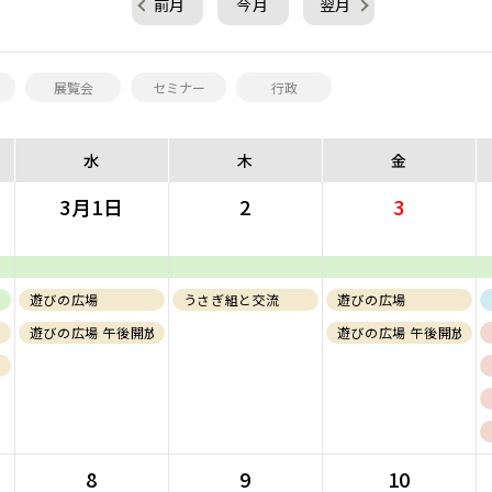
前月
今月
翌月
展覧会
セミナー
行政
水
木
金
3月1日
2
3
ねる、組み立てる展】
遊びの広場
うさぎ組と交流
遊びの広場
遊びの広場 午後開放(フリー)
遊びの広場 午後開放(フ
(１～２歳児)
8
9
10