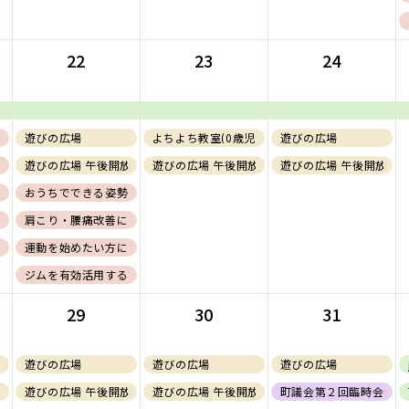
22
23
24
ねる、組み立てる展】
に向けたコンディショニング
遊びの広場
よちよち教室(0歳児)
遊びの広場
まえたコンディショニング 基礎編
遊びの広場 午後開放(フリー)
遊びの広場 午後開放(フリー)
遊びの広場 午後開放(フ
まえたコンディショニング 応用編
おうちでできる姿勢改善に向けたコンディショニング
グ教室〜可動域向上編〜
肩こり・腰痛改善に向けたコンディショニング
教室〜体幹/バランス能力向上編〜
運動を始めたい方に向けたコンディショニング
ジムを有効活用するためのエクササイズ紹介〜応用編〜【会員証必須】
29
30
31
遊びの広場
遊びの広場
遊びの広場
(１～２歳児)
遊びの広場 午後開放(フリー)
遊びの広場 午後開放(フリー)
町議会第２回臨時会