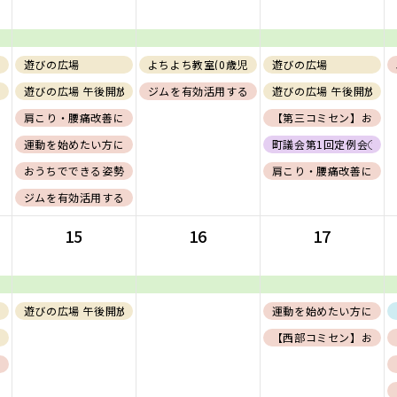
ねる、組み立てる展】
遊びの広場
よちよち教室(0歳児)
遊びの広場
(1～2歳児)
遊びの広場 午後開放(フリー)
ジムを有効活用するためのエクササイズ紹介〜応
遊びの広場 午後開放(フ
肩こり・腰痛改善に向けたコンディショニング
【第三コミセン】おうち
運動を始めたい方に向けたコンディショニング
町議会第1回定例会①
おうちでできる姿勢改善に向けたコンディショニング
肩こり・腰痛改善に向け
ジムを有効活用するためのエクササイズ紹介〜応用編〜【会員証必須】
15
16
17
ねる、組み立てる展】
遊びの広場 午後開放(フリー)
運動を始めたい方に向け
(１～２歳児)
【西部コミセン】おうち
勢改善に向けたコンディショニング