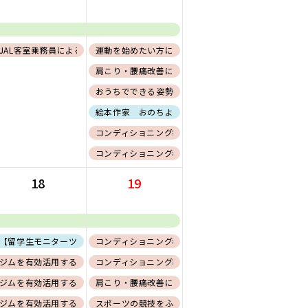
JAL客室乗務員によるおしごと講座－コミュニケーションとは－開催のお知らせ
運動を始めたい方に向けたコンディショニング
用編〜【会員証必須】
リー)
肩こり・腰痛改善に向けたコンディショニング
でできる姿勢改善に向けたコンディショニング
おうちでできる姿勢改善に向けたコンディショニング
絵本作家 おのちよ おはなし会
たコンディショニング
コンディショニング教室〜可動域向上編〜
コンディショニング教室〜体幹/バランス能力向上編〜
18
19
たコンディショニング
【留学生モニターツアー】旭岳山麓スノーシュー体験
コンディショニング教室〜クールダウン編〜
でできる姿勢改善に向けたコンディショニング
ジムを有効活用するためのエクササイズ紹介〜基礎編〜【会員証必須】
コンディショニング教室〜筋力向上編〜
ジムを有効活用するためのエクササイズ紹介〜応用編〜【会員証必須】
肩こり・腰痛改善に向けたコンディショニング
ジムを有効活用するためのエクササイズ紹介〜基礎編〜【会員証必須】
スポーツの競技をふまえたコンディショニング 基礎編