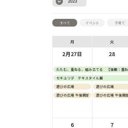
2023
すべて
イベント
子育て
月
火
2月27日
28
たたむ、重ねる、組み立てる 【後期：重
セキユリヲ テキスタイル展
遊びの広場
遊びの広場
遊びの広場 午後開放(0歳児)
遊びの広場 午後開放
6
7