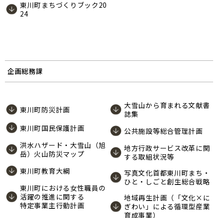
東川町まちづくりブック20
24
企画総務課
大雪山から育まれる文献書
東川町防災計画
誌集
東川町国民保護計画
公共施設等総合管理計画
洪水ハザード・大雪山（旭
地方行政サービス改革に関
岳）火山防災マップ
する取組状況等
東川町教育大綱
写真文化首都東川町まち・
ひと・しごと創生総合戦略
東川町における女性職員の
活躍の推進に関する
地域再生計画（「文化×に
特定事業主行動計画
ぎわい」による循環型産業
育成事業）